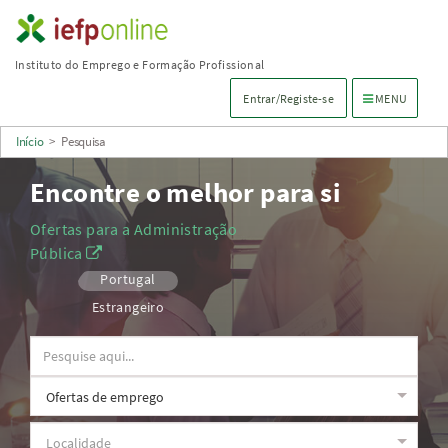
Saltar
para
Instituto do Emprego e Formação Profissional
conteúdo
Menu de navega
Entrar/Registe-se
MENU
principal
Início
>
Pesquisa
Encontre o melhor para si
Ofertas para a Administração
Pública
Portugal
Estrangeiro
Observações