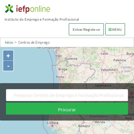
Saltar
para
Instituto do Emprego e Formação Profissional
conteúdo
Menu de navega
Entrar/Registe-se
MENU
principal
Início
>
Centros de Emprego
+
-
Procurar