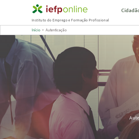
Saltar
Cidadã
para
Instituto do Emprego e Formação Profissional
conteúdo
Início
>
Autenticação
principal
Aute