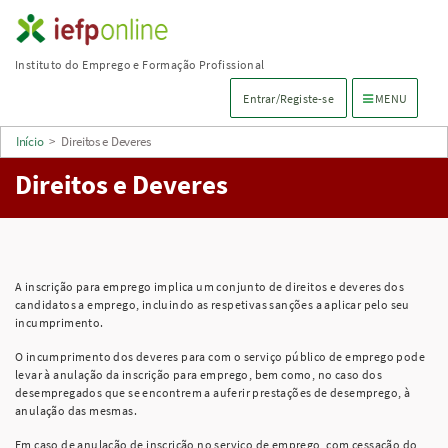
Saltar
para
Instituto do Emprego e Formação Profissional
conteúdo
Menu de navega
Entrar/Registe-se
MENU
principal
Início
>
Direitos e Deveres
Direitos e Deveres
A inscrição para emprego implica um conjunto de direitos e deveres dos
candidatos a emprego, incluindo as respetivas sanções a aplicar pelo seu
incumprimento.
O incumprimento dos deveres para com o serviço público de emprego pode
levar à anulação da inscrição para emprego, bem como, no caso dos
desempregados que se encontrem a auferir prestações de desemprego, à
anulação das mesmas.
Em caso de anulação de inscrição no serviço de emprego, com cessação do