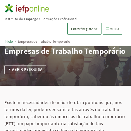
Saltar
para
Instituto do Emprego e Formação Profissional
conteúdo
Menu de navega
Entrar/Registe-se
MENU
principal
Início
>
Empresas de Trabalho Temporário
Empresas de Trabalho Temporário
ABRIR PESQUISA
Existem necessidades de mão-de-obra pontuais que, nos
termos da lei, podem ser satisfeitas através do trabalho
temporário, cabendo às empresas de trabalho temporário
(ETT) um papel importante na satisfação de tais
necessidades por via da cedência temporária de