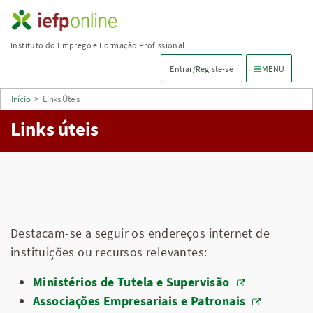
Saltar
para
Instituto do Emprego e Formação Profissional
conteúdo
Menu de navega
Entrar/Registe-se
MENU
principal
Início
>
Links Úteis
Links úteis
Destacam-se a seguir os endereços internet de
instituições ou recursos relevantes:
Ministérios de Tutela e Supervisão
Associações Empresariais e Patronais