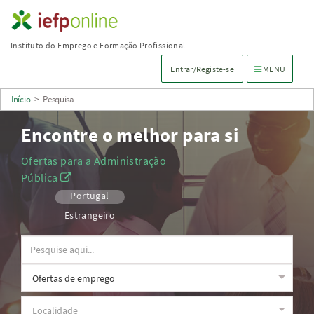
Saltar
para
Instituto do Emprego e Formação Profissional
conteúdo
Menu de navega
Entrar/Registe-se
MENU
principal
Início
>
Pesquisa
Encontre o melhor para si
Ofertas para a Administração
Pública
Portugal
Estrangeiro
Observações