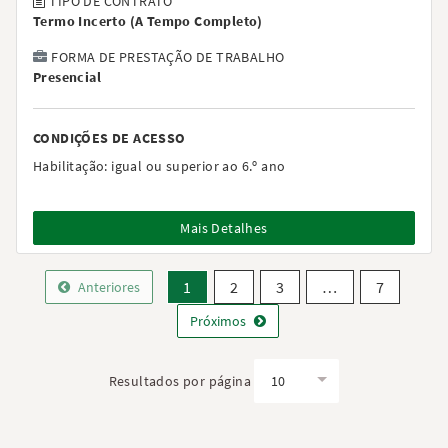
TIPO DE CONTRATO
Termo Incerto
(
A Tempo Completo
)
FORMA DE PRESTAÇÃO DE TRABALHO
Presencial
CONDIÇÕES DE ACESSO
Habilitação:
igual ou superior ao 6.º ano
Mais Detalhes
1
2
3
…
7
Anteriores
Próximos
Resultados por página