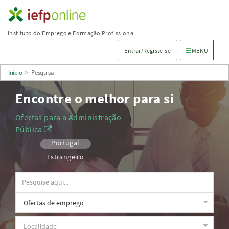
Saltar
para
Instituto do Emprego e Formação Profissional
conteúdo
Menu de navega
Entrar/Registe-se
MENU
principal
Início
>
Pesquisa
Encontre o melhor para si
Ofertas para a Administração
Pública
Portugal
Estrangeiro
Observações