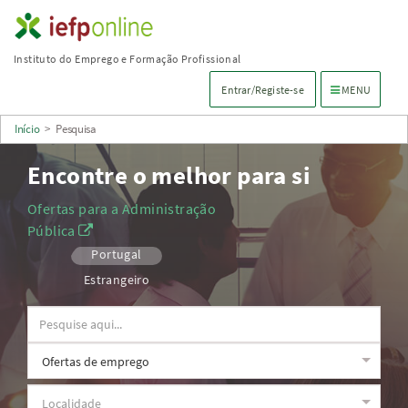
Saltar
para
Instituto do Emprego e Formação Profissional
conteúdo
Menu de navega
Entrar/Registe-se
MENU
principal
Início
>
Pesquisa
Encontre o melhor para si
Ofertas para a Administração
Pública
Portugal
Estrangeiro
Observações