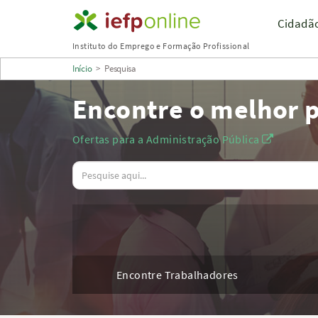
Saltar
Cidadã
para
Instituto do Emprego e Formação Profissional
conteúdo
Início
>
Pesquisa
principal
Encontre o melhor p
Ofertas para a Administração Pública
Observações
Encontre Trabalhadores