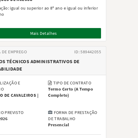
ação:
igual ou superior ao 8º ano e igual ou inferior
ano
Mais Detalhes
A DE EMPREGO
ID: 589442055
S TÉCNICOS ADMINISTRATIVOS DE
BILIDADE
LIZAÇÃO E
TIPO DE CONTRATO
IO
Termo Certo
(
A Tempo
O DE CAVALEIROS |
Completo
)
IO PREVISTO
FORMA DE PRESTAÇÃO
2026
DE TRABALHO
Presencial