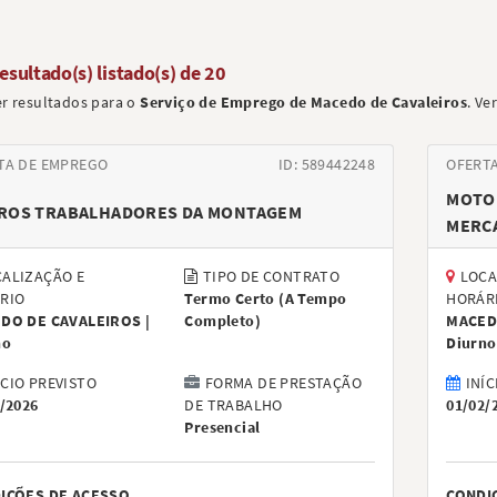
resultado(s) listado(s) de
20
er resultados para o
Serviço de Emprego de Macedo de Cavaleiros
.
Ver
TA DE EMPREGO
ID: 589442248
OFERT
MOTOR
ROS TRABALHADORES DA MONTAGEM
MERC
ALIZAÇÃO E
TIPO DE CONTRATO
LOCA
RIO
Termo Certo
(
A Tempo
HORÁR
DO DE CAVALEIROS |
Completo
)
MACED
no
Diurno
ÍCIO PREVISTO
FORMA DE PRESTAÇÃO
INÍC
/2026
DE TRABALHO
01/02/
Presencial
IÇÕES DE ACESSO
CONDI