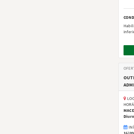
COND
Habil
infer
OFER
OUTR
ADMI
LOC
HORÁ
MACE
Diur
IN
16/09