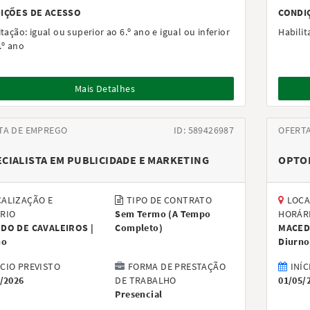
IÇÕES DE ACESSO
CONDI
itação:
igual ou superior ao 6.º ano e igual ou inferior
Habilit
.º ano
Mais Detalhes
TA DE EMPREGO
ID: 589426987
OFERT
CIALISTA EM PUBLICIDADE E MARKETING
OPTOM
ALIZAÇÃO E
TIPO DE CONTRATO
LOCA
RIO
Sem Termo
(
A Tempo
HORÁR
DO DE CAVALEIROS |
Completo
)
MACED
no
Diurno
ÍCIO PREVISTO
FORMA DE PRESTAÇÃO
INÍC
/2026
DE TRABALHO
01/05/
Presencial