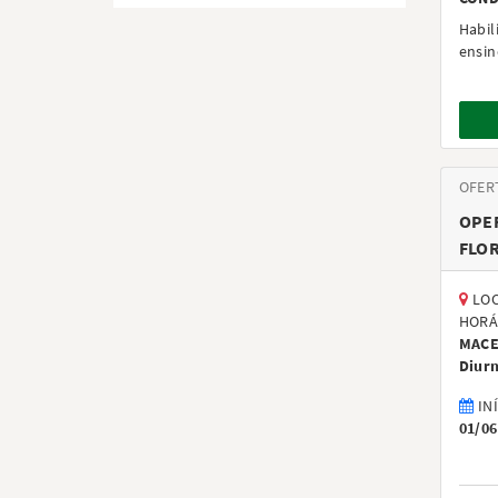
Habil
ensin
OFER
OPE
FLOR
LOC
HORÁ
MACE
Diur
IN
01/06