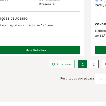
INÍC
Presencial
24/03/
IÇÕES DE ACESSO
CONDI
itação:
igual ou superior ao 12.º ano
Habilit
ao 12.º
Mais Detalhes
1
2
Anteriores
Resultados por página