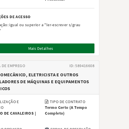
ÇÕES DE ACESSO
ação:
igual ou superior a "ler-escrever s/grau
"
Mais Detalhes
A DE EMPREGO
ID: 589416608
OMECÂNICO, ELETRICISTA E OUTROS
LADORES DE MÁQUINAS E EQUIPAMENTOS
ICOS
LIZAÇÃO E
TIPO DE CONTRATO
IO
Termo Certo
(
A Tempo
O DE CAVALEIROS |
Completo
)