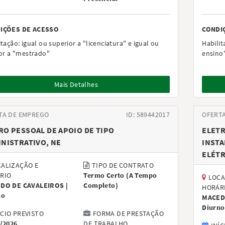
IÇÕES DE ACESSO
CONDI
itação:
igual ou superior a "licenciatura" e igual ou
Habilit
ior a "mestrado"
ensino
Mais Detalhes
TA DE EMPREGO
ID: 589442017
OFERT
O PESSOAL DE APOIO DE TIPO
ELETR
NISTRATIVO, NE
INSTA
ELÉTR
ALIZAÇÃO E
TIPO DE CONTRATO
RIO
Termo Certo
(
A Tempo
LOCA
DO DE CAVALEIROS |
Completo
)
HORÁR
no
MACED
Diurno
ÍCIO PREVISTO
FORMA DE PRESTAÇÃO
/2026
DE TRABALHO