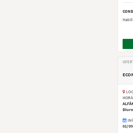
COND
Habil
OFER
ECO
LOC
HORÁ
ALFÂ
Diur
IN
01/09