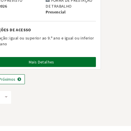
IO PREVISTO
FORMA DE PRESTAÇÃO
2026
DE TRABALHO
Presencial
ÇÕES DE ACESSO
ação:
igual ou superior ao 9.º ano e igual ou inferior
 ano
Mais Detalhes
Próximos