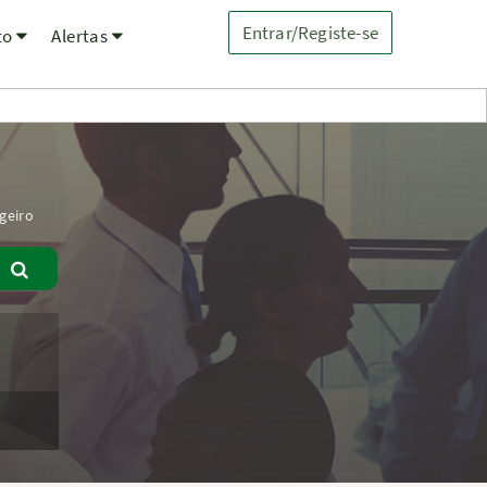
Entrar/Registe-se
to
Alertas
geiro