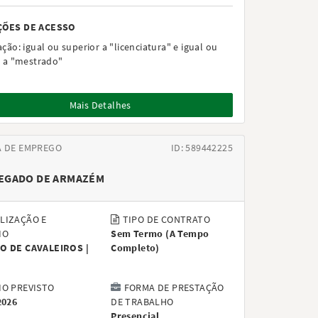
ÇÕES DE ACESSO
ação:
igual ou superior a "licenciatura" e igual ou
r a "mestrado"
Mais Detalhes
A DE EMPREGO
ID: 589442225
EGADO DE ARMAZÉM
LIZAÇÃO E
TIPO DE CONTRATO
IO
Sem Termo
(
A Tempo
O DE CAVALEIROS |
Completo
)
IO PREVISTO
FORMA DE PRESTAÇÃO
2026
DE TRABALHO
Presencial