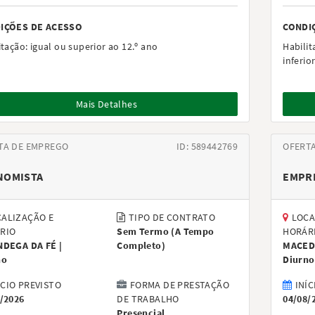
IÇÕES DE ACESSO
CONDI
itação:
igual ou superior ao 12.º ano
Habilit
inferio
Mais Detalhes
TA DE EMPREGO
ID: 589442769
OFERT
NOMISTA
EMPR
ALIZAÇÃO E
TIPO DE CONTRATO
LOCA
RIO
Sem Termo
(
A Tempo
HORÁR
NDEGA DA FÉ |
Completo
)
MACED
no
Diurno
ÍCIO PREVISTO
FORMA DE PRESTAÇÃO
INÍC
/2026
DE TRABALHO
04/08/
Presencial