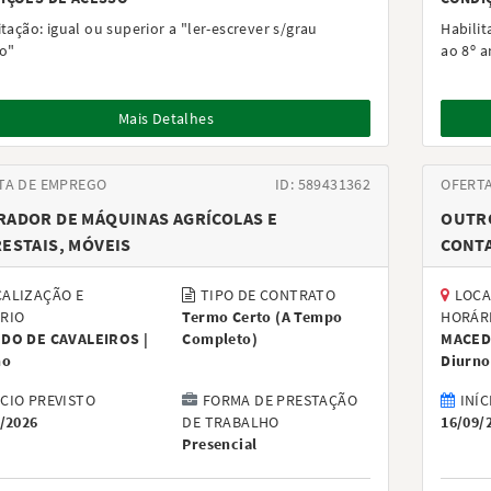
itação:
igual ou superior a "ler-escrever s/grau
Habilit
o"
ao 8º 
Mais Detalhes
TA DE EMPREGO
ID: 589431362
OFERT
RADOR DE MÁQUINAS AGRÍCOLAS E
OUTRO
ESTAIS, MÓVEIS
CONTA
ALIZAÇÃO E
TIPO DE CONTRATO
LOCA
RIO
Termo Certo
(
A Tempo
HORÁR
DO DE CAVALEIROS |
Completo
)
MACED
no
Diurno
ÍCIO PREVISTO
FORMA DE PRESTAÇÃO
INÍC
/2026
DE TRABALHO
16/09/
Presencial