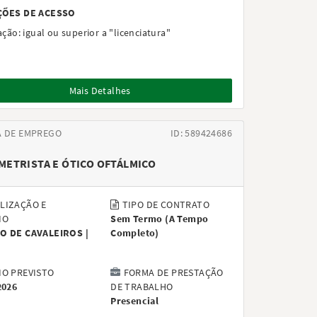
ÇÕES DE ACESSO
ação:
igual ou superior a "licenciatura"
Mais Detalhes
A DE EMPREGO
ID: 589424686
ETRISTA E ÓTICO OFTÁLMICO
LIZAÇÃO E
TIPO DE CONTRATO
IO
Sem Termo
(
A Tempo
O DE CAVALEIROS |
Completo
)
IO PREVISTO
FORMA DE PRESTAÇÃO
2026
DE TRABALHO
Presencial