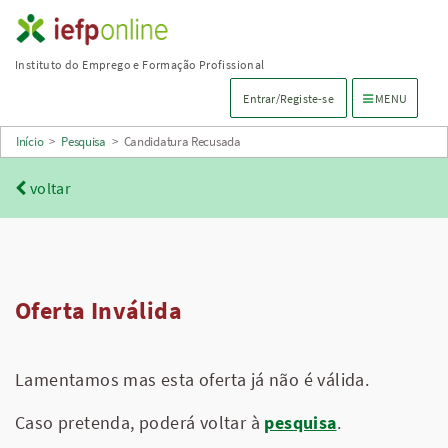
Saltar
para
Instituto do Emprego e Formação Profissional
conteúdo
Menu de navega
Entrar/Registe-se
MENU
principal
Início
>
Pesquisa
>
Candidatura Recusada
voltar
Oferta Inválida
Lamentamos mas esta oferta já não é válida.
Caso pretenda, poderá voltar à
pesquisa
.