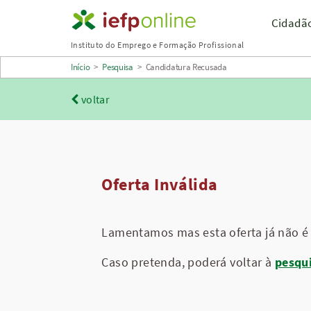
Saltar
Cidadã
para
Instituto do Emprego e Formação Profissional
conteúdo
Início
>
Pesquisa
>
Candidatura Recusada
principal
voltar
Oferta Inválida
Lamentamos mas esta oferta já não é 
Caso pretenda, poderá voltar à
pesqu