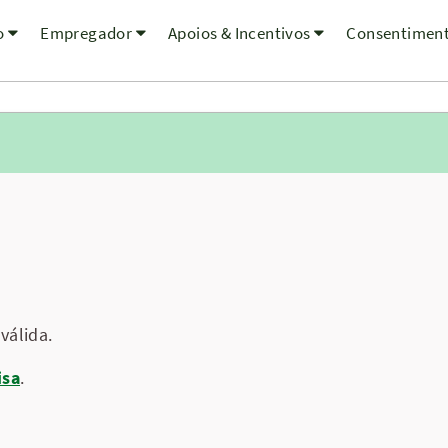
o
Empregador
Apoios & Incentivos
Consentimen
válida.
isa
.