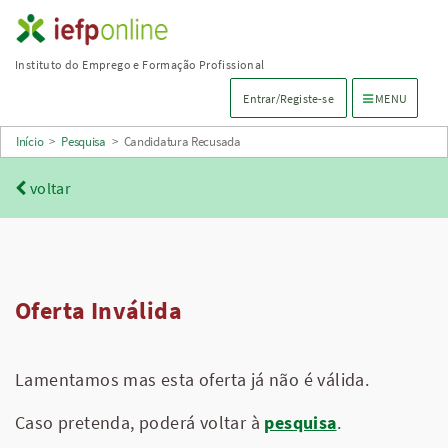
Saltar
para
Instituto do Emprego e Formação Profissional
conteúdo
Menu de navega
Entrar/Registe-se
MENU
principal
Início
>
Pesquisa
>
Candidatura Recusada
voltar
Oferta Inválida
Lamentamos mas esta oferta já não é válida.
Caso pretenda, poderá voltar à
pesquisa
.