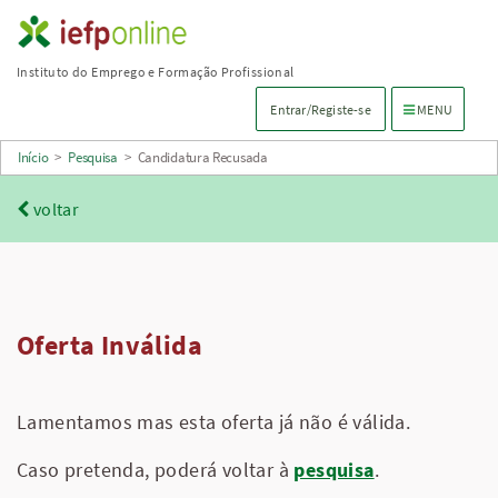
Saltar
para
Instituto do Emprego e Formação Profissional
conteúdo
Menu de navega
Entrar/Registe-se
MENU
principal
Início
>
Pesquisa
>
Candidatura Recusada
voltar
Oferta Inválida
Lamentamos mas esta oferta já não é válida.
Caso pretenda, poderá voltar à
pesquisa
.