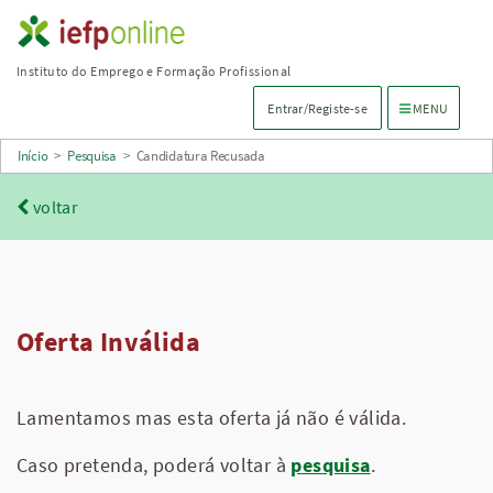
Saltar
para
Instituto do Emprego e Formação Profissional
conteúdo
Menu de navega
Entrar/Registe-se
MENU
principal
Início
>
Pesquisa
>
Candidatura Recusada
voltar
Oferta Inválida
Lamentamos mas esta oferta já não é válida.
Caso pretenda, poderá voltar à
pesquisa
.