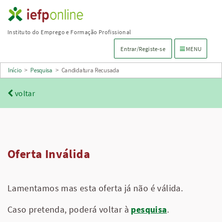
Saltar
para
Instituto do Emprego e Formação Profissional
conteúdo
Menu de navega
Entrar/Registe-se
MENU
principal
Início
>
Pesquisa
>
Candidatura Recusada
voltar
Oferta Inválida
Lamentamos mas esta oferta já não é válida.
Caso pretenda, poderá voltar à
pesquisa
.