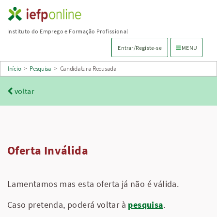
Saltar
para
Instituto do Emprego e Formação Profissional
conteúdo
Menu de navega
Entrar/Registe-se
MENU
principal
Início
>
Pesquisa
>
Candidatura Recusada
voltar
Oferta Inválida
Lamentamos mas esta oferta já não é válida.
Caso pretenda, poderá voltar à
pesquisa
.