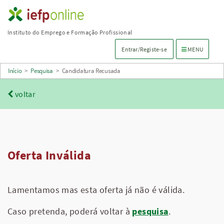
Saltar
para
Instituto do Emprego e Formação Profissional
conteúdo
Menu de navega
Entrar/Registe-se
MENU
principal
Início
>
Pesquisa
>
Candidatura Recusada
voltar
Oferta Inválida
Lamentamos mas esta oferta já não é válida.
Caso pretenda, poderá voltar à
pesquisa
.