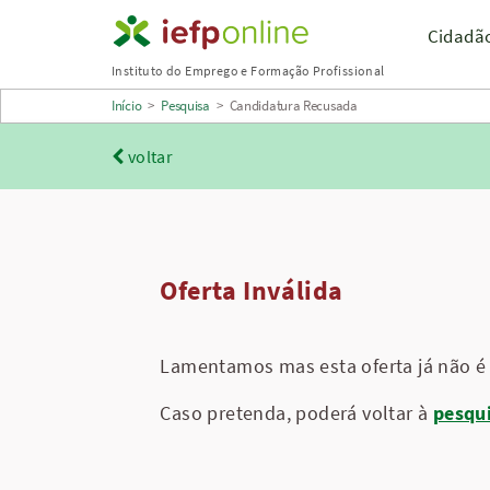
Saltar
Cidadã
para
Instituto do Emprego e Formação Profissional
conteúdo
Início
>
Pesquisa
>
Candidatura Recusada
principal
voltar
Oferta Inválida
Lamentamos mas esta oferta já não é 
Caso pretenda, poderá voltar à
pesqu