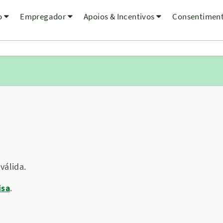
o
Empregador
Apoios & Incentivos
Consentimen
válida.
isa
.