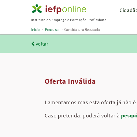
Saltar
Cidadã
para
Instituto do Emprego e Formação Profissional
conteúdo
Início
>
Pesquisa
>
Candidatura Recusada
principal
voltar
Oferta Inválida
Lamentamos mas esta oferta já não é 
Caso pretenda, poderá voltar à
pesqu