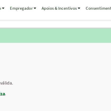
o
Empregador
Apoios & Incentivos
Consentimen
válida.
isa
.