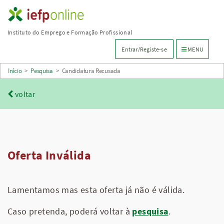
Saltar
para
Instituto do Emprego e Formação Profissional
conteúdo
Menu de navega
Entrar/Registe-se
MENU
principal
Início
>
Pesquisa
>
Candidatura Recusada
voltar
Oferta Inválida
Lamentamos mas esta oferta já não é válida.
Caso pretenda, poderá voltar à
pesquisa
.