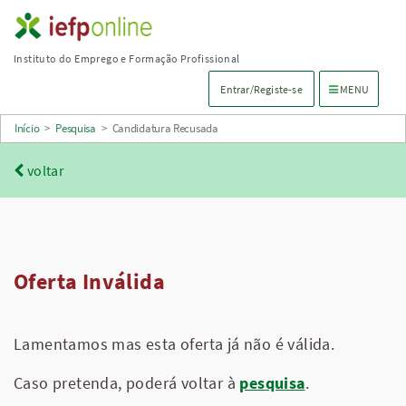
Saltar
para
Instituto do Emprego e Formação Profissional
conteúdo
Menu de navega
Entrar/Registe-se
MENU
principal
Início
>
Pesquisa
>
Candidatura Recusada
voltar
Oferta Inválida
Lamentamos mas esta oferta já não é válida.
Caso pretenda, poderá voltar à
pesquisa
.