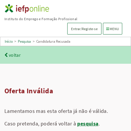
Saltar
para
Instituto do Emprego e Formação Profissional
conteúdo
Menu de navega
Entrar/Registe-se
MENU
principal
Início
>
Pesquisa
>
Candidatura Recusada
voltar
Oferta Inválida
Lamentamos mas esta oferta já não é válida.
Caso pretenda, poderá voltar à
pesquisa
.