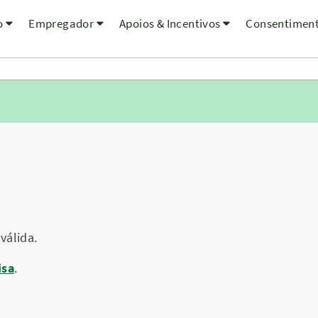
o
Empregador
Apoios & Incentivos
Consentimen
válida.
isa
.