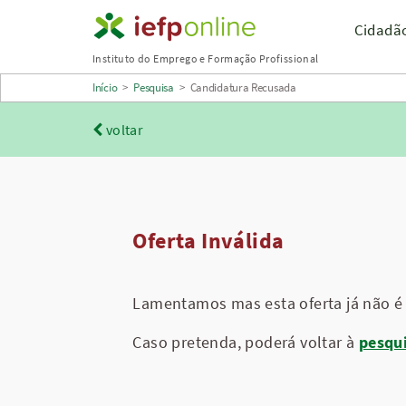
Saltar
Cidadã
para
Instituto do Emprego e Formação Profissional
conteúdo
Início
>
Pesquisa
>
Candidatura Recusada
principal
voltar
Oferta Inválida
Lamentamos mas esta oferta já não é 
Caso pretenda, poderá voltar à
pesqu