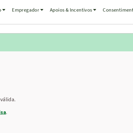
o
Empregador
Apoios & Incentivos
Consentimen
válida.
isa
.