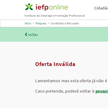
Saltar
Cidadã
para
Instituto do Emprego e Formação Profissional
conteúdo
Início
>
Pesquisa
>
Candidatura Recusada
principal
voltar
Oferta Inválida
Lamentamos mas esta oferta já não é 
Caso pretenda, poderá voltar à
pesqu