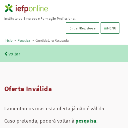
Saltar
para
Instituto do Emprego e Formação Profissional
conteúdo
Menu de navega
Entrar/Registe-se
MENU
principal
Início
>
Pesquisa
>
Candidatura Recusada
voltar
Oferta Inválida
Lamentamos mas esta oferta já não é válida.
Caso pretenda, poderá voltar à
pesquisa
.