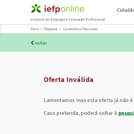
Saltar
Cidadã
para
Instituto do Emprego e Formação Profissional
conteúdo
Início
>
Pesquisa
>
Candidatura Recusada
principal
voltar
Oferta Inválida
Lamentamos mas esta oferta já não é 
Caso pretenda, poderá voltar à
pesqu