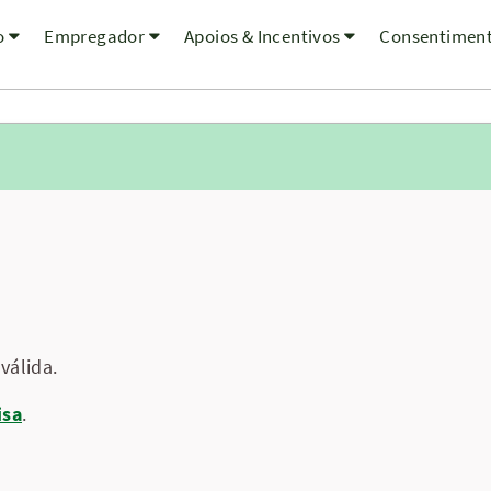
o
Empregador
Apoios & Incentivos
Consentimen
válida.
isa
.