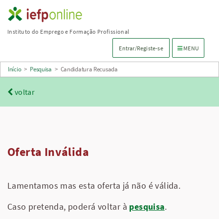
Saltar
para
Instituto do Emprego e Formação Profissional
conteúdo
Menu de navega
Entrar/Registe-se
MENU
principal
Início
>
Pesquisa
>
Candidatura Recusada
voltar
Oferta Inválida
Lamentamos mas esta oferta já não é válida.
Caso pretenda, poderá voltar à
pesquisa
.