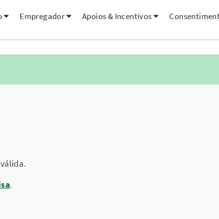
o
Empregador
Apoios & Incentivos
Consentimen
válida.
isa
.