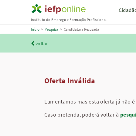
Saltar
Cidadã
para
Instituto do Emprego e Formação Profissional
conteúdo
Início
>
Pesquisa
>
Candidatura Recusada
principal
voltar
Oferta Inválida
Lamentamos mas esta oferta já não é 
Caso pretenda, poderá voltar à
pesqu