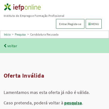
Saltar
para
Instituto do Emprego e Formação Profissional
conteúdo
Menu de navega
Entrar/Registe-se
MENU
principal
Início
>
Pesquisa
>
Candidatura Recusada
voltar
Oferta Inválida
Lamentamos mas esta oferta já não é válida.
Caso pretenda, poderá voltar à
pesquisa
.