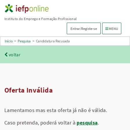
Saltar
para
Instituto do Emprego e Formação Profissional
conteúdo
Menu de navega
Entrar/Registe-se
MENU
principal
Início
>
Pesquisa
>
Candidatura Recusada
voltar
Oferta Inválida
Lamentamos mas esta oferta já não é válida.
Caso pretenda, poderá voltar à
pesquisa
.