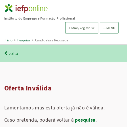
Saltar
para
Instituto do Emprego e Formação Profissional
conteúdo
Menu de navega
Entrar/Registe-se
MENU
principal
Início
>
Pesquisa
>
Candidatura Recusada
voltar
Oferta Inválida
Lamentamos mas esta oferta já não é válida.
Caso pretenda, poderá voltar à
pesquisa
.