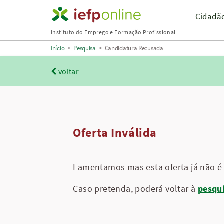
Saltar
Cidadã
para
Instituto do Emprego e Formação Profissional
conteúdo
Início
>
Pesquisa
>
Candidatura Recusada
principal
voltar
Oferta Inválida
Lamentamos mas esta oferta já não é 
Caso pretenda, poderá voltar à
pesqu