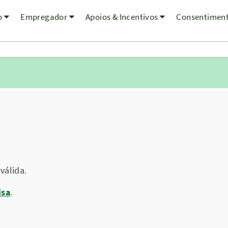
o
Empregador
Apoios & Incentivos
Consentimen
válida.
isa
.