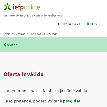
Saltar
para
Instituto do Emprego e Formação Profissional
conteúdo
Menu de navega
Entrar/Registe-se
MENU
principal
Início
>
Pesquisa
>
Candidatura Recusada
voltar
Oferta Inválida
Lamentamos mas esta oferta já não é válida.
Caso pretenda, poderá voltar à
pesquisa
.