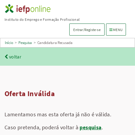
Saltar
para
Instituto do Emprego e Formação Profissional
conteúdo
Menu de navega
Entrar/Registe-se
MENU
principal
Início
>
Pesquisa
>
Candidatura Recusada
voltar
Oferta Inválida
Lamentamos mas esta oferta já não é válida.
Caso pretenda, poderá voltar à
pesquisa
.