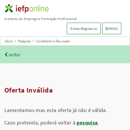
Saltar
para
Instituto do Emprego e Formação Profissional
conteúdo
Menu de navega
Entrar/Registe-se
MENU
principal
Início
>
Pesquisa
>
Candidatura Recusada
voltar
Oferta Inválida
Lamentamos mas esta oferta já não é válida.
Caso pretenda, poderá voltar à
pesquisa
.