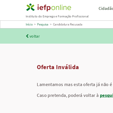
Saltar
Cidadã
para
Instituto do Emprego e Formação Profissional
conteúdo
Início
>
Pesquisa
>
Candidatura Recusada
principal
voltar
Oferta Inválida
Lamentamos mas esta oferta já não é 
Caso pretenda, poderá voltar à
pesqu