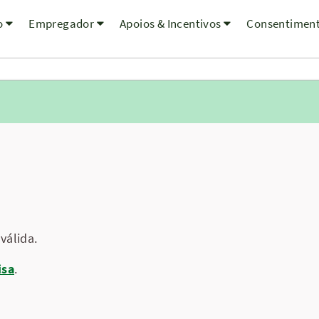
o
Empregador
Apoios & Incentivos
Consentimen
válida.
isa
.