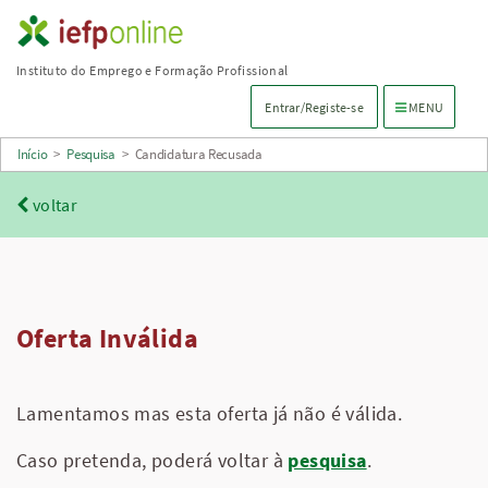
Saltar
para
Instituto do Emprego e Formação Profissional
conteúdo
Menu de navega
Entrar/Registe-se
MENU
principal
Início
>
Pesquisa
>
Candidatura Recusada
voltar
Oferta Inválida
Lamentamos mas esta oferta já não é válida.
Caso pretenda, poderá voltar à
pesquisa
.