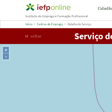
Saltar
Cidadã
para
Instituto do Emprego e Formação Profissional
conteúdo
Início
>
Centros de Emprego
>
Detalhe de Serviço
principal
Serviço d
voltar
+
-