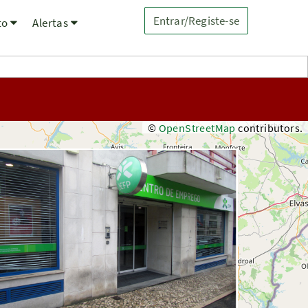
Entrar/Registe-se
to
Alertas
©
OpenStreetMap
contributors.