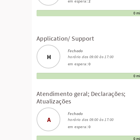
em espera:
2
0 m
Application/ Support
Fechado
H
horário das 09:00 às 17:00
em espera:
0
0 m
Atendimento geral; Declarações;
Atualizações
Fechado
A
horário das 09:00 às 17:00
em espera:
0
0 m