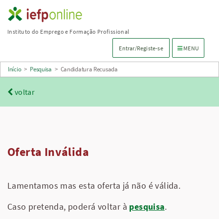
Saltar
para
Instituto do Emprego e Formação Profissional
conteúdo
Menu de navega
Entrar/Registe-se
MENU
principal
Início
>
Pesquisa
>
Candidatura Recusada
voltar
Oferta Inválida
Lamentamos mas esta oferta já não é válida.
Caso pretenda, poderá voltar à
pesquisa
.