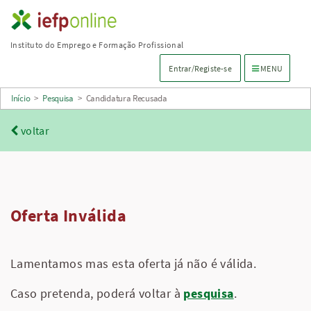
Saltar
para
Instituto do Emprego e Formação Profissional
conteúdo
Menu de navega
Entrar/Registe-se
MENU
principal
Início
>
Pesquisa
>
Candidatura Recusada
voltar
Oferta Inválida
Lamentamos mas esta oferta já não é válida.
Caso pretenda, poderá voltar à
pesquisa
.