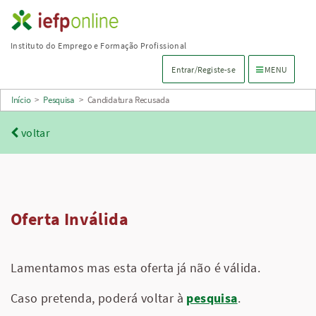
Saltar
para
Instituto do Emprego e Formação Profissional
conteúdo
Menu de navega
Entrar/Registe-se
MENU
principal
Início
>
Pesquisa
>
Candidatura Recusada
voltar
Oferta Inválida
Lamentamos mas esta oferta já não é válida.
Caso pretenda, poderá voltar à
pesquisa
.