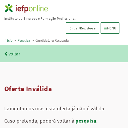
Saltar
para
Instituto do Emprego e Formação Profissional
conteúdo
Menu de navega
Entrar/Registe-se
MENU
principal
Início
>
Pesquisa
>
Candidatura Recusada
voltar
Oferta Inválida
Lamentamos mas esta oferta já não é válida.
Caso pretenda, poderá voltar à
pesquisa
.