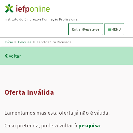
Saltar
para
Instituto do Emprego e Formação Profissional
conteúdo
Menu de navega
Entrar/Registe-se
MENU
principal
Início
>
Pesquisa
>
Candidatura Recusada
voltar
Oferta Inválida
Lamentamos mas esta oferta já não é válida.
Caso pretenda, poderá voltar à
pesquisa
.