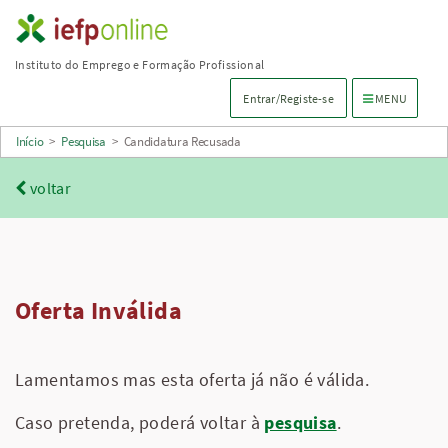
Saltar
para
Instituto do Emprego e Formação Profissional
conteúdo
Menu de navega
Entrar/Registe-se
MENU
principal
Início
>
Pesquisa
>
Candidatura Recusada
voltar
Oferta Inválida
Lamentamos mas esta oferta já não é válida.
Caso pretenda, poderá voltar à
pesquisa
.