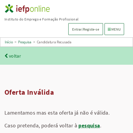
Saltar
para
Instituto do Emprego e Formação Profissional
conteúdo
Menu de navega
Entrar/Registe-se
MENU
principal
Início
>
Pesquisa
>
Candidatura Recusada
voltar
Oferta Inválida
Lamentamos mas esta oferta já não é válida.
Caso pretenda, poderá voltar à
pesquisa
.