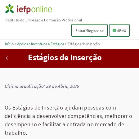
Saltar
para
Instituto do Emprego e Formação Profissional
conteúdo
Menu de navega
Entrar/Registe-se
MENU
principal
Início
>
Apoios e Incentivos a Estágios
>
Estágios de Inserção
Estágios de Inserção
Última atualização: 29 de Abril, 2026
Os Estágios de Inserção ajudam pessoas com
deficiência a desenvolver competências, melhorar o
desempenho e facilitar a entrada no mercado de
trabalho.