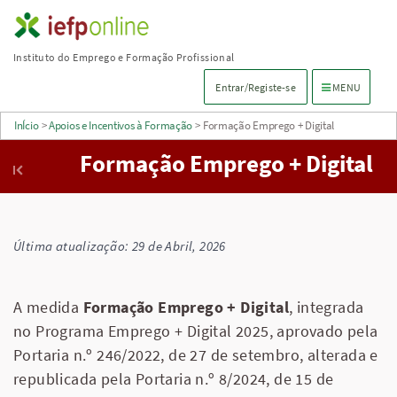
Saltar
para
Instituto do Emprego e Formação Profissional
conteúdo
Menu de navega
Entrar/Registe-se
MENU
principal
InÍcio
>
Apoios e Incentivos à Formação
>
Formação Emprego + Digital
Formação Emprego + Digital
Última atualização: 29 de Abril, 2026
A medida
Formação Emprego + Digital
, integrada
no Programa Emprego + Digital 2025, aprovado pela
Portaria n.º 246/2022, de 27 de setembro, alterada e
republicada pela Portaria n.º 8/2024, de 15 de