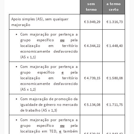
sem
a termo
termo
certo
Apoio simples (AS), sem qualquer
€ 3.949,29
€ 1.316,73
majoração
Com majoração por pertença a
grupo específico
ou
pela
localização em território
€ 4.344,22
€ 1.448,40
economicamente desfavorecido
(AS x 1,1)
Com majoração por pertença a
grupo específico
e
pela
localização em território
€ 4.739,15
€ 1.580,08
economicamente desfavorecido
(AS x 1,2)
Com majoração de promoção da
igualdade de género no mercado
€ 5.134,08
€ 1.711,75
de trabalho (AS x 1,3)
Com majoração por pertença a
grupo específico
ou
pela
localização em TED,
e
também
€ 5.529,01
€ 1.843,42