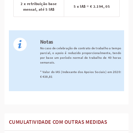
2 x retribuição base
5 x IAS = € 2.194, 05
mensal, até 5 IAS
Notas
No caso de celebração de contrato de trabalho a tempo
parcial, o apoio é reduzido proporcionalmente, tendo
por base um período normal de trabalho de 40 horas
semanais.
* Valor do IAS (Indexante dos Apoios Sociais) em 2020:
€ 438,81
CUMULATIVIDADE COM OUTRAS MEDIDAS