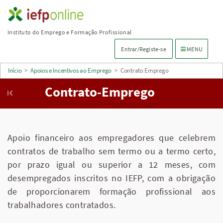
Saltar
para
Instituto do Emprego e Formação Profissional
conteúdo
Menu de navega
Entrar/Registe-se
MENU
principal
Início
>
Apoios e Incentivos ao Emprego
>
Contrato Emprego
Contrato-Emprego
Apoio financeiro aos empregadores que celebrem
contratos de trabalho sem termo ou a termo certo,
por prazo igual ou superior a 12 meses, com
desempregados inscritos no IEFP, com a obrigação
de proporcionarem formação profissional aos
trabalhadores contratados.