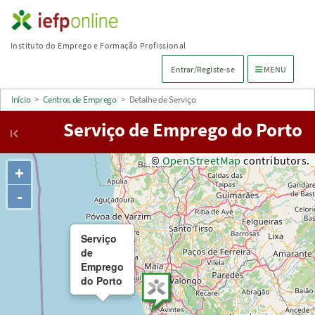
Saltar
para
Instituto do Emprego e Formação Profissional
conteúdo
Menu de navega
Entrar/Registe-se
MENU
principal
Início
>
Centros de Emprego
>
Detalhe de Serviço
Serviço de Emprego do Porto
©
OpenStreetMap
contributors.
+
-
Serviço
de
Emprego
do Porto